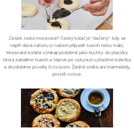
.
České, nebo moravské? Český koláč je "tlačený", kdy se
náplň dává nahoru (v našem případě tvaroh nebo mák).
Moravské koláče vznikají podobně jako buchty: do placičky
těsta zabalíme tvaroh a teprve po vykynutí vytlačíme kolečka
a dozdobíme povidly či ovocem.
Žádné
směsi ani marmelády,
prostě ovoce.