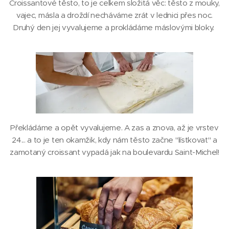
Croissantové těsto, to je celkem složitá věc: těsto z mouky,
vajec, másla a droždí necháváme zrát v lednici přes noc.
Druhý den jej vyvalujeme a prokládáme máslovými bloky.
Překládáme a opět vyvalujeme. A zas a znova, až je vrstev
24... a to je ten okamžik, kdy nám těsto začne "lístkovat" a
zamotaný croissant vypadá jak na boulevardu Saint-Michel!