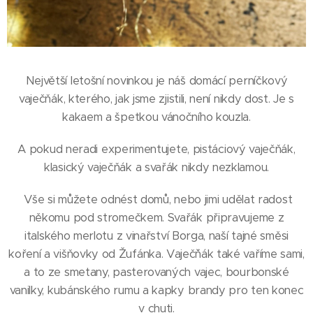
Největší letošní novinkou je náš domácí perníčkový
vaječňák, kterého, jak jsme zjistili, není nikdy dost. Je s
kakaem a špetkou vánočního kouzla.
A pokud neradi experimentujete, pistáciový vaječňák,
klasický vaječňák a svařák nikdy nezklamou.
Vše si můžete odnést domů, nebo jimi udělat radost
někomu pod stromečkem. Svařák připravujeme z
italského merlotu z vinařství Borga, naší tajné směsi
koření a višňovky od Žufánka. Vaječˇňák také vaříme sami,
a to ze smetany, pasterovaných vajec, bourbonské
vanilky, kubánského rumu a kapky brandy pro ten konec
v chuti.