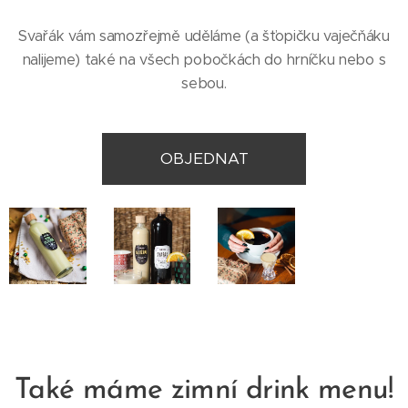
Svařák vám samozřejmě uděláme (a šťopičku vaječňáku
nalijeme) také na všech pobočkách do hrníčku nebo s
sebou.
OBJEDNAT
Také máme zimní drink menu!