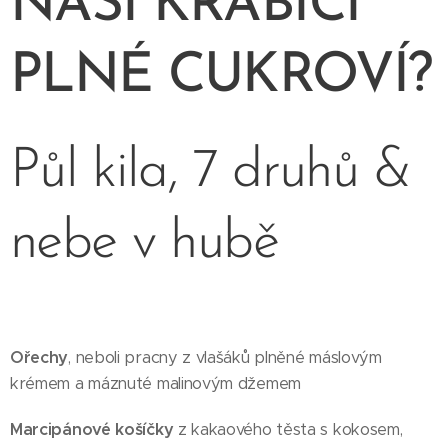
NAŠÍ KRABICI
PLNÉ CUKROVÍ?
Půl kila, 7 druhů &
nebe v hubě
Ořechy
, neboli pracny z vlašáků plněné máslovým
krémem a máznuté malinovým džemem
Marcipánové košíčky
z kakaového těsta s kokosem,