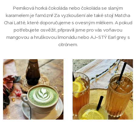
Perníková horká čokoláda nebo čokoláda se slaným
karamelem je famózní! Za vyzkoušení ale také stojí Matcha
Chai Latté, které doporučujeme s ovesným mlékem. A pokud
potřebujete osvěžit, připravili jsme pro vás voňavou
mangovou a hruškovou limonádu nebo AJ–STÝ Earl grey s
citrónem.