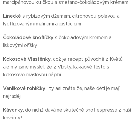
marcipánovou kuličkou a smetano-čokoládovým krémem
Linecké
s rybízovým džemem, citronovou polevou a
lyofilizovanými malinami a pistáciemi
Čokoládové knoflíčky
s čokoládovým krémem a
lískovými oříšky
Kokosové Vlastěnky
, což je recept původně z Květů,
ale my jsme mysleli, že z Vlasty...kakaové těsto s
kokosovo-máslovou náplní
Vanilkové rohlíčky
...ty asi znáte že, naše děti je mají
nejraději
Kávenky
,
do nichž dáváme skutečně shot espressa z naší
kavárny!