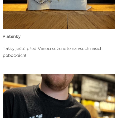
Plátěnky
Tašky ještě před Vánoci seženete na všech našich
pobočkách!