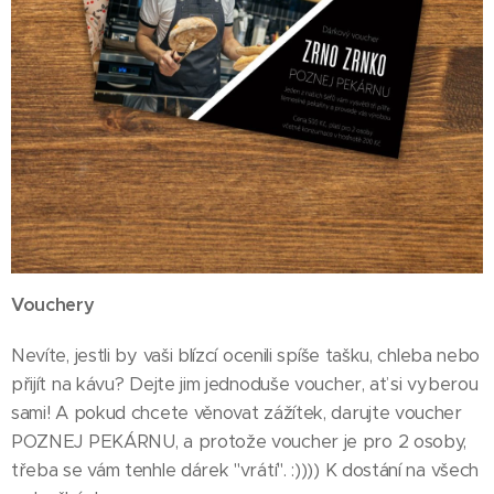
Vouchery
Nevíte, jestli by vaši blízcí ocenili spíše tašku, chleba nebo
přijít na kávu? Dejte jim jednoduše voucher, ať si vyberou
sami! A pokud chcete věnovat zážítek, darujte voucher
POZNEJ PEKÁRNU, a protože voucher je pro 2 osoby,
třeba se vám tenhle dárek "vrátí". :)))) K dostání na všech